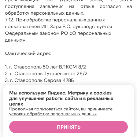
поступления заявления на отзыв согласия на 
обработку персональных данных.
7.12. При обработке персональных данных 
пользователей ИП Заря Е.С. руководствуется 
Федеральным законом РФ «О персональных 
данных»
Фактический адрес:
1. г. Ставрополь 50 лет ВЛКСМ 8/2
2. г. Ставрополь Тухачевского 26/2 
3. г. Ставрополь Серова 478Б
4. г. Ставрополь Макарова 26Б
Мы используем Яндекс. Метрику и cookies
5. г. Ставрополь Тухачевского 30
для улучшения работы сайта и в рекламных
Юридический адрес: 355042, Ставропольский край, 
целях
г. Ставрополь, ул. 50 лет ВЛКСМ, дом 107, кв. 173
Продолжая пользоваться сайтом, вы принимаете
ИНН 262405416565
условия обработки персональных данных
.
ОГРН 309264619700087
ПРИНЯТЬ
Почта: 
zaryabuh.stv@mail.ru