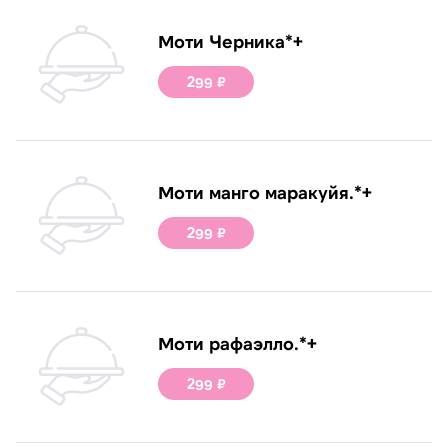
Моти Черника*+
299 ₽
Моти манго маракуйя.*+
299 ₽
Моти рафаэлло.*+
299 ₽