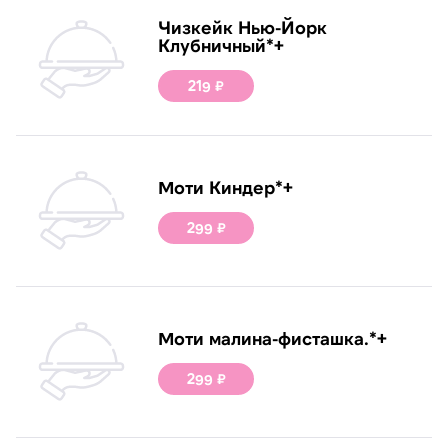
Чизкейк Нью-Йорк
Клубничный*+
219 ₽
Моти Киндер*+
299 ₽
Моти малина-фисташка.*+
299 ₽