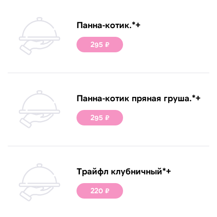
Панна-котик.*+
295 ₽
Панна-котик пряная груша.*+
295 ₽
Трайфл клубничный*+
220 ₽