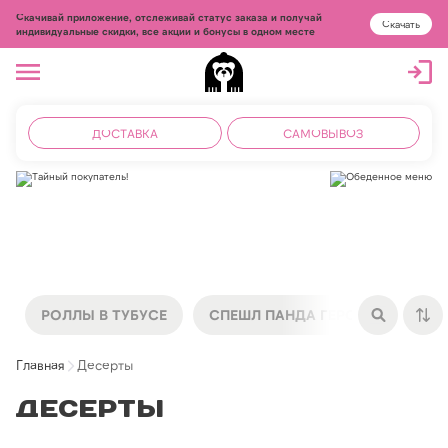
Скачивай приложение, отслеживай статус заказа и получай
Скачать
индивидуальные скидки, все акции и бонусы в одном месте
ДОСТАВКА
САМОВЫВОЗ
РОЛЛЫ В ТУБУСЕ
СПЕШЛ ПАНДА ГЕРОЙ
НОЧ
Главная
Десерты
Десерты