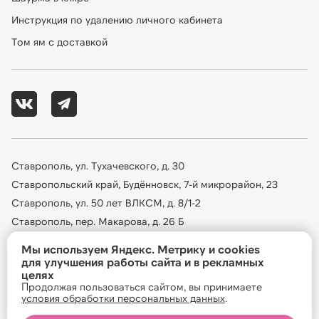
Инструкция по удалению личного кабинета
Том ям с доставкой
Ставрополь, ул. Тухачевского, д. 30
Ставропольский край, Будённовск, 7-й микрорайон, 23
Ставрополь, ул. 50 лет ВЛКСМ, д. 8/1-2
Ставрополь, пер. Макарова, д. 26 Б
Ставрополь, улица Серова, д. 478Б
Мы используем Яндекс. Метрику и cookies
Ваш город
:
Ставрополь
?
Ставрополь, ул.Ленина, дом № 415 Е
для улучшения работы сайта и в рекламных
целях
Продолжая пользоваться сайтом, вы принимаете
ДА
Нет, другой
условия обработки персональных данных
.
 Панда Маркет
, 
2026