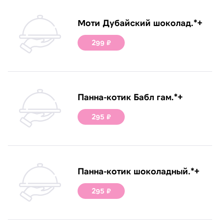
Моти Дубайский шоколад.*+
299 ₽
Панна-котик Бабл гам.*+
295 ₽
Панна-котик шоколадный.*+
295 ₽