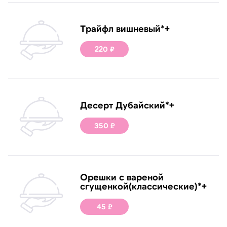
Трайфл вишневый*+
220 ₽
Десерт Дубайский*+
350 ₽
Орешки с вареной
сгущенкой(классические)*+
45 ₽