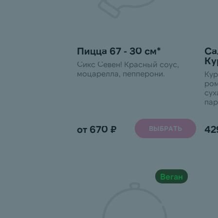
Пицца 67 - 30 см*
Са
Ку
Сикс Севен! Красный соус,
моцарелла, пепперони.
Кур
ром
сух
пар
Кла
обж
от 670 ₽
42
ВЫБРАТЬ
сал
све
пер
сух
Цез
Про
Веган
исп
ара
мол
сел