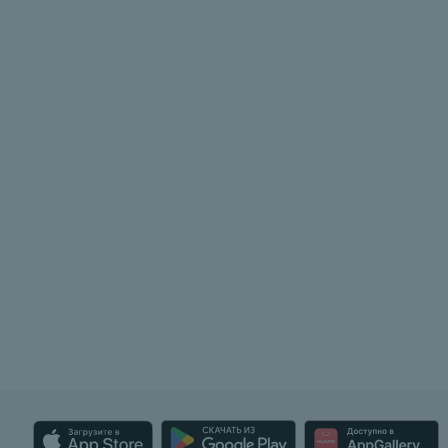
молоко, орехи, ракообразн
сельдерей, соя, яйца и
продукты их переработки.