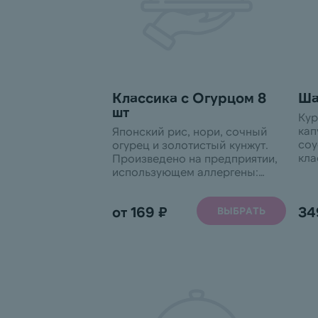
про
Классика с Огурцом 8
Ша
шт
Кур
кап
Японский рис, нори, сочный
соус
огурец и золотистый кунжут.
кла
Произведено на предприятии,
пан
использующем аллергены:
хру
арахис, кунжут, моллюски,
Про
молоко, орехи, ракообразные,
от 169 ₽
34
ВЫБРАТЬ
исп
сельдерей, соя, яйца и
ара
продукты их переработки.
мол
сел
про