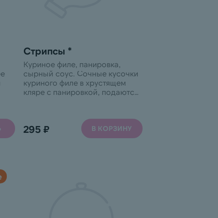
Стрипсы *
Куриное филе, панировка,
сырный соус. Сочные кусочки
й
куриного филе в хрустящем
кляре с панировкой, подаются
с нежным сырным соусом.
Произведено на предприятии,
м
использующем аллергены:
295 ₽
Ь
арахис, кунжут, моллюски,
В КОРЗИНУ
молоко, орехи, ракообразные,
сельдерей, соя, яйца и
продукты их переработки.
е