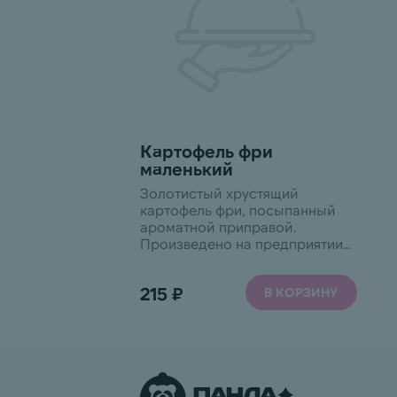
Картофель фри
маленький
Золотистый хрустящий
картофель фри, посыпанный
ароматной приправой.
Произведено на предприятии,
использующем аллергены:
арахис, кунжут, моллюски,
215 ₽
В КОРЗИНУ
молоко, орехи, ракообразные,
сельдерей, соя, яйца и
продукты их переработки.