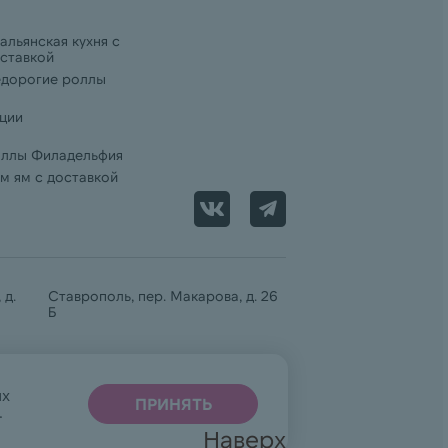
альянская кухня с
ставкой
дорогие роллы
ции
ллы Филадельфия
м ям с доставкой
 д.
Ставрополь, пер. Макарова, д. 26
Б
ях
ПРИНЯТЬ
.
Наверх