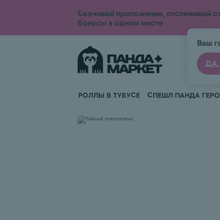
Скачивай приложение, отслеживай ст
бонусы в одном месте
Ваш г
Достав
и пицц
ДА,
заказ бу
РОЛЛЫ В ТУБУСЕ
СПЕШЛ ПАНДА ГЕР