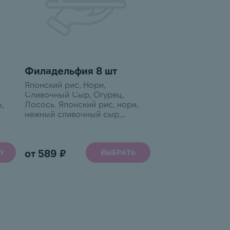
Филадельфия 8 шт
Японский рис, Нори,
Сливочный Сыр, Огурец,
Лосось. Японский рис, нори,
,
нежный сливочный сыр,
сочный огурец и благородный
лосось. Произведено на
из
предприятии, использующем
а с
от 589 ₽
У
аллергены: арахис, кунжут,
ВЫБРАТЬ
моллюски, молоко, орехи,
в,
ракообразные, сельдерей,
соя, яйца и продукты их
 и
переработки.